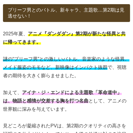
ブリーフ男とのバトル、新キャラ、主題歌…第2期は見
逃せない！
2025年夏、
アニメ『ダンダダン』第2期が新たな怪異と共
に帰ってきます。
謎の“ブリーフ男”との激しいバトル、音楽家のような怪異、
メイド服姿のモモなど、新映像はインパクト抜群
で、視聴
者の期待を大きく膨らませました。
加えて、
アイナ・ジ・エンドによる主題歌「革命道中」
は、物語と感情が交差する胸を打つ名曲
として、アニメの
世界観に深みを与えています。
見どころが凝縮されたPVは、第2期のクオリティの高さを