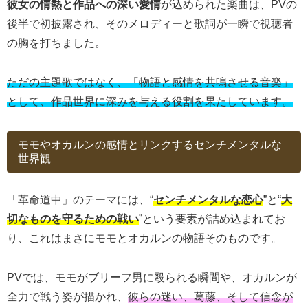
彼女の情熱と作品への深い愛情
が込められた楽曲は、PVの
後半で初披露され、そのメロディーと歌詞が一瞬で視聴者
の胸を打ちました。
ただの主題歌ではなく、「物語と感情を共鳴させる音楽」
として、作品世界に深みを与える役割を果たしています。
モモやオカルンの感情とリンクするセンチメンタルな
世界観
「革命道中」のテーマには、“
センチメンタルな恋心
”と“
大
切なものを守るための戦い
”という要素が詰め込まれてお
り、これはまさにモモとオカルンの物語そのものです。
PVでは、モモがブリーフ男に殴られる瞬間や、オカルンが
全力で戦う姿が描かれ、
彼らの迷い、葛藤、そして信念が