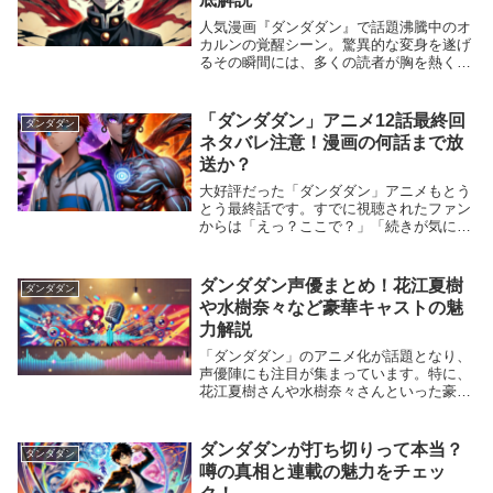
人気漫画『ダンダダン』で話題沸騰中のオ
カルンの覚醒シーン。驚異的な変身を遂げ
るその瞬間には、多くの読者が胸を熱くし
ました。 この記事では、オカルンの覚醒
シーンに焦点を当て、その変身の秘密や魅
力について徹底的に解説します。まだ作品
「ダンダダン」アニメ12話最終回
ダンダダン
を読んでいな...
ネタバレ注意！漫画の何話まで放
送か？
大好評だった「ダンダダン」アニメもとう
とう最終話です。すでに視聴されたファン
からは「えっ？ここで？」「続きが気にな
りすぎる！」との声が多数出ています。ど
うしても気になってもやもやしてアニメ2
期を待つくらいなら、原作漫画を続きから
ダンダダン声優まとめ！花江夏樹
ダンダダン
読みたい方も...
や水樹奈々など豪華キャストの魅
力解説
「ダンダダン」のアニメ化が話題となり、
声優陣にも注目が集まっています。特に、
花江夏樹さんや水樹奈々さんといった豪華
キャストが出演していることで、ファンか
らの期待が高まっています。この記事で
は、「ダンダダン」に出演する声優陣のプ
ダンダダンが打ち切りって本当？
ダンダダン
ロフィールやキ...
噂の真相と連載の魅力をチェッ