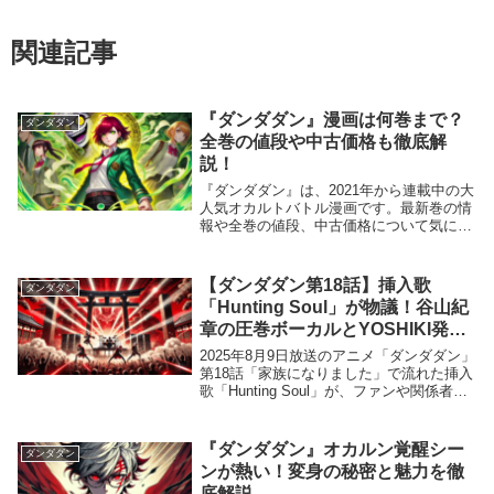
関連記事
『ダンダダン』漫画は何巻まで？
ダンダダン
全巻の値段や中古価格も徹底解
説！
『ダンダダン』は、2021年から連載中の大
人気オカルトバトル漫画です。最新巻の情
報や全巻の値段、中古価格について気にな
っている方も多いのではないでしょうか？
この記事では、『ダンダダン』が何巻まで
出ているのか、全巻購入時の値段や中古市
【ダンダダン第18話】挿入歌
ダンダダン
場での...
「Hunting Soul」が物議！谷山紀
章の圧巻ボーカルとYOSHIKI発
言、オマージュを巡る真相とは？
2025年8月9日放送のアニメ「ダンダダン」
第18話「家族になりました」で流れた挿入
歌「Hunting Soul」が、ファンや関係者の
間で大きな話題となっています。劇中では
キャラクターHAYASiiがバンド演奏を披露
し、「お祓いだー！」とい...
『ダンダダン』オカルン覚醒シー
ダンダダン
ンが熱い！変身の秘密と魅力を徹
底解説