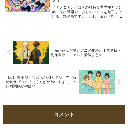
ク！
「ダンダダン」はその独特な世界観とテン
ポの良い展開で、多くのファンを魅了して
いる人気漫画です。しかし、最近「打ち切
り」という不安な噂が話題になっていま
す。果たしてこの噂は事実なのでしょう
か？また、連載中の本作がどのような魅力
を持っているのか...
『光が死んだ夏』アニメ化決定！放送日・
制作会社・キャスト情報まとめ
【本田翼主演】“北くん”を3人でシェア!?新
感覚ラブコメ『北くんがかわいすぎて』の
四角関係がやばい！
コメント