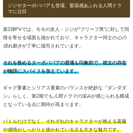
ジジやターボババアも登場、緊張感あふれる人間ドラ
マに注目
第2弾PVでは、モモの友人・ジジが“ブリーフ男”に対して同
情を寄せる場面も描かれており、キャラクター同士の
心の
揺れ動き
が丁寧に描写されています。
それを咎めるターボババアの登場も印象的で、彼女の存在
が物語にスパイスを加えています。
ギャグ要素とシリアス要素のバランスが絶妙な『ダンダダ
ン』らしく、第2期でも
人間ドラマの深み
が感じられる構成
となっている点に期待が高まります。
バトルだけでなく、それぞれのキャラクターが抱える葛藤
や感情がしっかりと描かれている点も大きな魅力です。