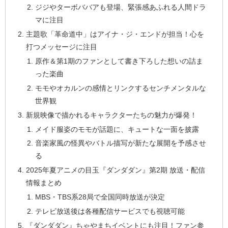
ジジやターボババアも登場、緊張感あふれる人間ドラ
マに注目
主題歌「革命道中」はアイナ・ジ・エンドが担当！心を
打つメッセージに注目
原作＆第1期のファンとして書き下ろした想いの詰ま
った楽曲
モモやオカルンの感情とリンクするセンチメンタルな
世界観
新規映像で描かれるキャラクターたちの魅力が爆発！
メイド服姿のモモが話題に、キュートな一面を披露
音楽家風の怪異やバトル描写が新たな展開を予感させ
る
2025年夏アニメの目玉『ダンダダン』第2期 放送・配信
情報まとめ
MBS・TBS系28局で全国同時放送が決定
テレビ放送後は各種配信サービスでも視聴可能
『ダンダダン』ちゃやまちイベントにも注目！ファン参