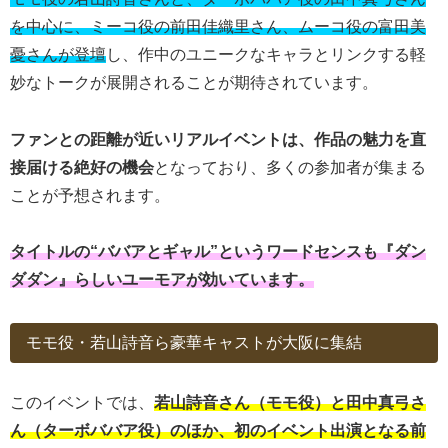
を中心に、ミーコ役の前田佳織里さん、ムーコ役の富田美
憂さんが登壇
し、作中のユニークなキャラとリンクする軽
妙なトークが展開されることが期待されています。
ファンとの距離が近いリアルイベントは、作品の魅力を直
接届ける絶好の機会
となっており、多くの参加者が集まる
ことが予想されます。
タイトルの“ババアとギャル”というワードセンスも『ダン
ダダン』らしいユーモアが効いています。
モモ役・若山詩音ら豪華キャストが大阪に集結
このイベントでは、
若山詩音さん（モモ役）と田中真弓さ
ん（ターボババア役）のほか、初のイベント出演となる前