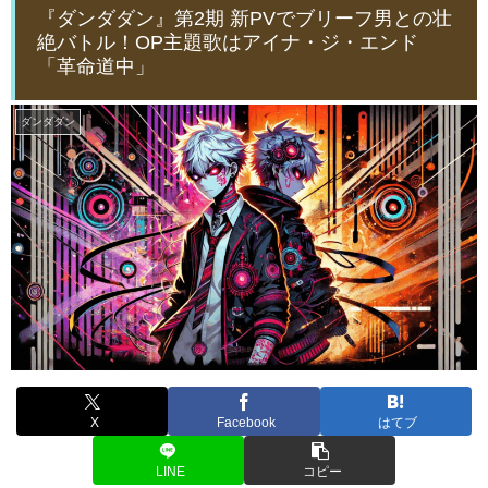
『ダンダダン』第2期 新PVでブリーフ男との壮
絶バトル！OP主題歌はアイナ・ジ・エンド
「革命道中」
ダンダダン
X
Facebook
はてブ
LINE
コピー