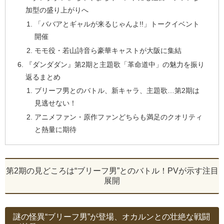
加型の盛り上がりへ
「ババアとギャルが来るじゃんよ!!」トークイベント
開催
モモ役・若山詩音ら豪華キャストが大阪に集結
『ダンダダン』第2期と主題歌「革命道中」の魅力を振り
返るまとめ
ブリーフ男とのバトル、新キャラ、主題歌…第2期は
見逃せない！
アニメファン・原作ファンどちらも満足のクオリティ
と熱量に期待
第2期の見どころは“ブリーフ男”とのバトル！PVが示す注目
展開
謎の怪異“ブリーフ男”が登場、オカルンとの壮絶な戦闘