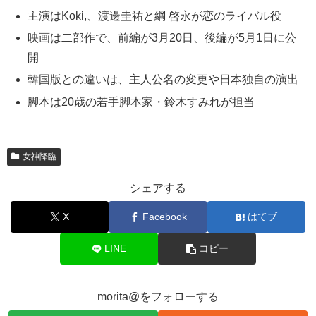
主演はKoki,、渡邊圭祐と綱 啓永が恋のライバル役
映画は二部作で、前編が3月20日、後編が5月1日に公
開
韓国版との違いは、主人公名の変更や日本独自の演出
脚本は20歳の若手脚本家・鈴木すみれが担当
女神降臨
シェアする
X
Facebook
はてブ
LINE
コピー
morita@をフォローする