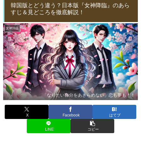
韓国版とどう違う？日本版『女神降臨』のあら
すじ＆見どころを徹底解説！
女神降臨
「なりたい自分をあきらめない」恋も夢も！！
X
Facebook
はてブ
LINE
コピー