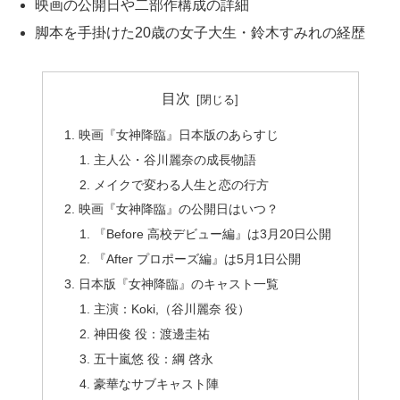
映画の公開日や二部作構成の詳細
脚本を手掛けた20歳の女子大生・鈴木すみれの経歴
目次
映画『女神降臨』日本版のあらすじ
主人公・谷川麗奈の成長物語
メイクで変わる人生と恋の行方
映画『女神降臨』の公開日はいつ？
『Before 高校デビュー編』は3月20日公開
『After プロポーズ編』は5月1日公開
日本版『女神降臨』のキャスト一覧
主演：Koki,（谷川麗奈 役）
神田俊 役：渡邊圭祐
五十嵐悠 役：綱 啓永
豪華なサブキャスト陣