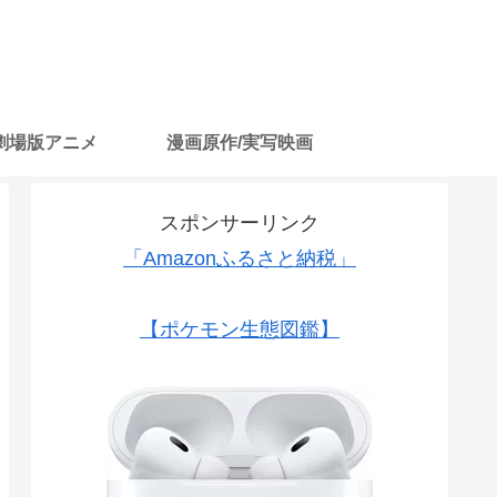
劇場版アニメ
漫画原作/実写映画
スポンサーリンク
「Amazonふるさと納税」
【ポケモン生態図鑑】